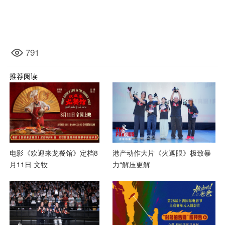
791
推荐阅读
电影《欢迎来龙餐馆》定档8
港产动作大片《火遮眼》极致暴
月11日 文牧
力“解压更解