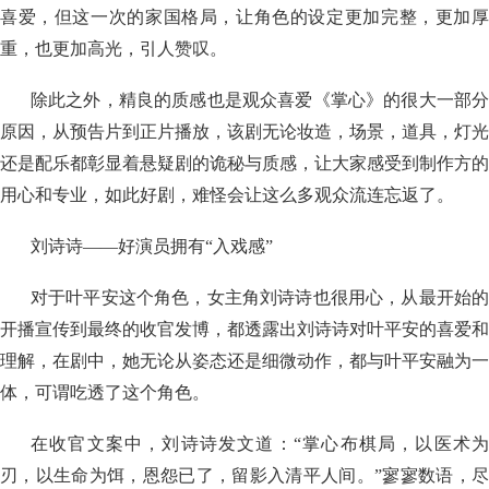
喜爱，但这一次的家国格局，让角色的设定更加完整，更加厚
重，也更加高光，引人赞叹。
除此之外，精良的质感也是观众喜爱《掌心》的很大一部分
原因，从预告片到正片播放，该剧无论妆造，场景，道具，灯光
还是配乐都彰显着悬疑剧的诡秘与质感，让大家感受到制作方的
用心和专业，如此好剧，难怪会让这么多观众流连忘返了。
刘诗诗——好演员拥有“入戏感”
对于叶平安这个角色，女主角刘诗诗也很用心，从最开始的
开播宣传到最终的收官发博，都透露出刘诗诗对叶平安的喜爱和
理解，在剧中，她无论从姿态还是细微动作，都与叶平安融为一
体，可谓吃透了这个角色。
在收官文案中，刘诗诗发文道：“掌心布棋局，以医术为
刃，以生命为饵，恩怨已了，留影入清平人间。”寥寥数语，尽