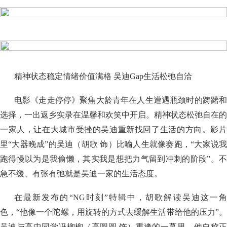
精神状态稳定情绪价值满格 吴迪Gap生活松弛自洽
电影《走走停停》聚焦大龄青年在人生遭遇瓶颈时的踌躇和
选择，一出返乡实录在温馨和欢笑中开启。精神状态松弛自在的
一家人，让在大城市受挫的吴迪重新找回了生活的方向。影片
里“大器晚成”的吴迪（胡歌 饰）比喻人生就像赛跑，“大家说我
跑得慢以为是我偷懒，其实我是想把力气留到冲刺的阶段”。不
急不缓、有张有弛就是吴迪一家的生活态度。
在最新发布的“NG时刻”特辑中，胡歌解读吴迪这一角
色，“他像一个陀螺，用旋转的方式去缓解生活带给他的压力”。
吴迪与高中同学冯柳柳（高圆圆 饰）重逢的一幕里，他自称正