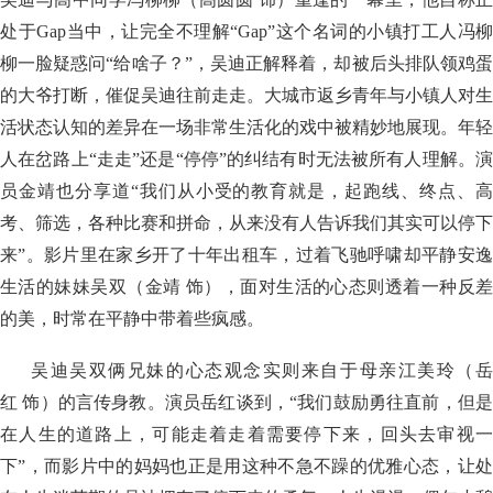
处于Gap当中，让完全不理解“Gap”这个名词的小镇打工人冯柳
柳一脸疑惑问“给啥子？”，吴迪正解释着，却被后头排队领鸡蛋
的大爷打断，催促吴迪往前走走。大城市返乡青年与小镇人对生
活状态认知的差异在一场非常生活化的戏中被精妙地展现。年轻
人在岔路上“走走”还是“停停”的纠结有时无法被所有人理解。演
员金靖也分享道“我们从小受的教育就是，起跑线、终点、高
考、筛选，各种比赛和拼命，从来没有人告诉我们其实可以停下
来”。影片里在家乡开了十年出租车，过着飞驰呼啸却平静安逸
生活的妹妹吴双（金靖 饰），面对生活的心态则透着一种反差
的美，时常在平静中带着些疯感。
吴迪吴双俩兄妹的心态观念实则来自于母亲江美玲（岳
红 饰）的言传身教。演员岳红谈到，“我们鼓励勇往直前，但是
在人生的道路上，可能走着走着需要停下来，回头去审视一
下”，而影片中的妈妈也正是用这种不急不躁的优雅心态，让处