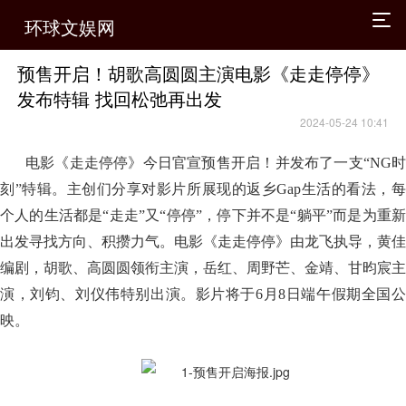
环球文娱网
预售开启！胡歌高圆圆主演电影《走走停停》
发布特辑 找回松弛再出发
2024-05-24 10:41
电影《走走停停》今日官宣预售开启！并发布了一支“NG时
刻”特辑。主创们分享对影片所展现的返乡Gap生活的看法，每
个人的生活都是“走走”又“停停”，停下并不是“躺平”而是为重新
出发寻找方向、积攒力气。电影《走走停停》由龙飞执导，黄佳
编剧，胡歌、高圆圆领衔主演，岳红、周野芒、金靖、甘昀宸主
演，刘钧、刘仪伟特别出演。影片将于6月8日端午假期全国公
映。