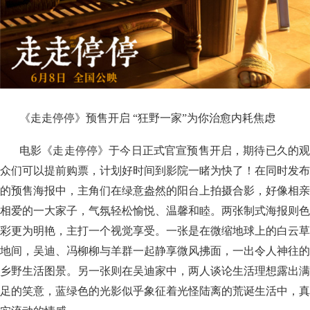
《走走停停》预售开启 “狂野一家”为你治愈内耗焦虑
电影《走走停停》于今日正式官宣预售开启，期待已久的观
众们可以提前购票，计划好时间到影院一睹为快了！在同时发布
的预售海报中，主角们在绿意盎然的阳台上拍摄合影，好像相亲
相爱的一大家子，气氛轻松愉悦、温馨和睦。两张制式海报则色
彩更为明艳，主打一个视觉享受。一张是在微缩地球上的白云草
地间，吴迪、冯柳柳与羊群一起静享微风拂面，一出令人神往的
乡野生活图景。另一张则在吴迪家中，两人谈论生活理想露出满
足的笑意，蓝绿色的光影似乎象征着光怪陆离的荒诞生活中，真