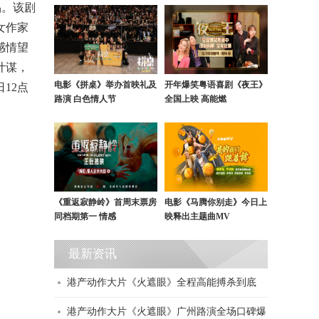
品。该剧
女作家
感情望
计谋，
电影《拼桌》举办首映礼及
开年爆笑粤语喜剧《夜王》
12点
路演 白色情人节
全国上映 高能燃
《重返寂静岭》首周末票房
电影《马腾你别走》今日上
同档期第一 情感
映释出主题曲MV
最新资讯
港产动作大片《火遮眼》全程高能搏杀到底
港产动作大片《火遮眼》广州路演全场口碑爆