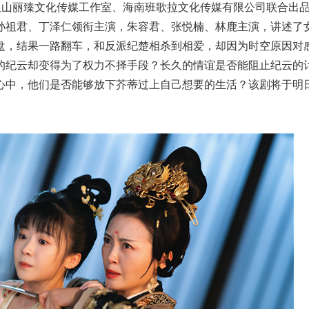
象山丽臻文化传媒工作室、海南班歌拉文化传媒有限公司联合出
孙祖君、丁泽仁领衔主演，朱容君、张悦楠、林鹿主演，讲述了
盘，结果一路翻车，和反派纪楚相杀到相爱，却因为时空原因对
的纪云却变得为了权力不择手段？长久的情谊是否能阻止纪云的
心中，他们是否能够放下芥蒂过上自己想要的生活？该剧将于明日