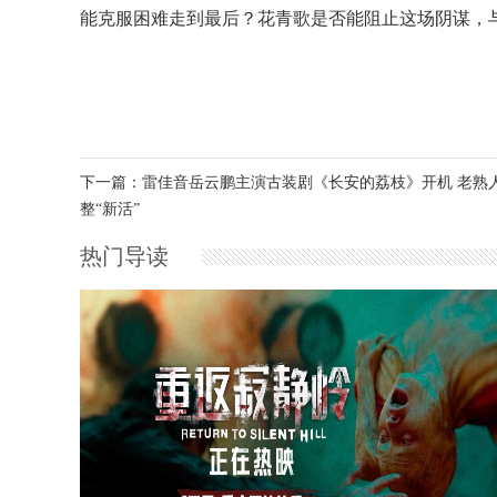
能克服困难走到最后？花青歌是否能阻止这场阴谋，
下一篇：雷佳音岳云鹏主演古装剧《长安的荔枝》开机 老熟
整“新活”
热门导读