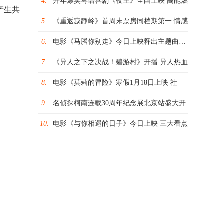
4.
开年爆笑粤语喜剧《夜王》全国上映 高能燃
产生共
5.
《重返寂静岭》首周末票房同档期第一 情感
6.
电影《马腾你别走》今日上映释出主题曲MV
7.
《异人之下之决战！碧游村》开播 异人热血
8.
电影《莫莉的冒险》寒假1月18日上映 社
9.
名侦探柯南连载30周年纪念展北京站盛大开
10.
电影《与你相遇的日子》今日上映 三大看点