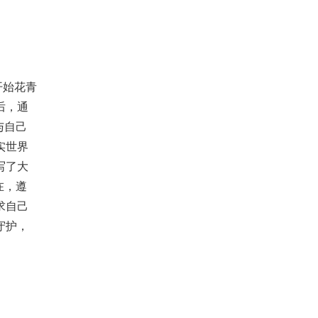
开始花青
后，通
与自己
实世界
写了大
在，遵
求自己
守护，