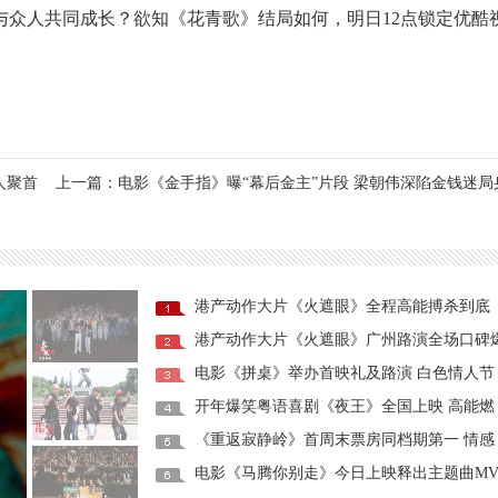
与众人共同成长？欲知《花青歌》结局如何，明日12点锁定优酷
人聚首
上一篇：电影《金手指》曝“幕后金主”片段 梁朝伟深陷金钱迷局
港产动作大片《火遮眼》全程高能搏杀到底
港产动作大片《火遮眼》广州路演全场口碑
电影《拼桌》举办首映礼及路演 白色情人节
开年爆笑粤语喜剧《夜王》全国上映 高能燃
《重返寂静岭》首周末票房同档期第一 情感
电影《马腾你别走》今日上映释出主题曲M