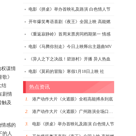
电影《拼桌》举办首映礼及路演 白色情人节
开年爆笑粤语喜剧《夜王》全国上映 高能燃
《重返寂静岭》首周末票房同档期第一 情感
电影《马腾你别走》今日上映释出主题曲MV
《异人之下之决战！碧游村》开播 异人热血
的权谋情
电影《莫莉的冒险》寒假1月18日上映 社
青歌》
大结
热点资讯
在剧情
1.
港产动作大片《火遮眼》全程高能搏杀到底
转触及
2.
港产动作大片《火遮眼》广州路演全场口碑爆
3.
电影《拼桌》举办首映礼及路演 白色情人节
物情感的
下的人