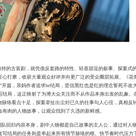
加持的古装剧，就凭借反套路的特性、轻喜甜逗的叙事、探案式
匠心打磨，收获大量观众好评并向更广泛的受众圈层拓展。《花
”开篇，亲妈作者追求be结局，坚信黑红也是红的理念誓死不改
写结局，这正映射了为博大众关注而不从作品本身出发的乱象。
人物脉络看点十足，探案牵扯出尘封已久的往事勾人心弦，真相反
血有肉的人物故事，让观众找到了久违的新鲜感。
团队回归内容本身，剧中人物都是自己故事的主人公，通过对人
改写结局的任务则是串起来所有情节脉络的根。快节奏时代压力