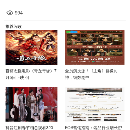
994
推荐阅读
聊斋志怪电影《青丘奇缘》7
​全员演技派！《主角》群像封
月5日上映 何
神，细数剧中
抖音短剧春节档总观看320
KOS营销指南：奢品行业增长密